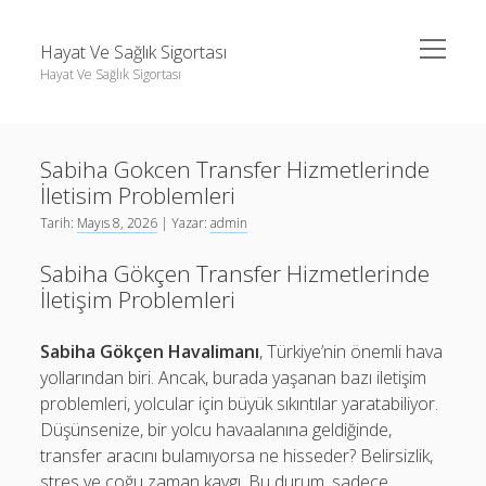
menüyü
Hayat Ve Sağlık Sigortası
aç
Hayat Ve Sağlık Sigortası
Yan
Ara
Menü
Ara
Sabiha Gokcen Transfer Hizmetlerinde
İletisim Problemleri
Tarih:
Mayıs 8, 2026
| Yazar:
admin
Sabiha Gökçen Transfer Hizmetlerinde
İletişim Problemleri
Sabiha Gökçen Havalimanı
, Türkiye’nin önemli hava
yollarından biri. Ancak, burada yaşanan bazı iletişim
problemleri, yolcular için büyük sıkıntılar yaratabiliyor.
Düşünsenize, bir yolcu havaalanına geldiğinde,
transfer aracını bulamıyorsa ne hisseder? Belirsizlik,
stres ve çoğu zaman kaygı. Bu durum, sadece