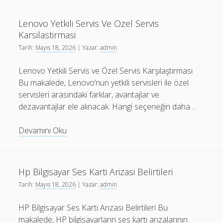
Kutlamalarinda
En
Lenovo Yetkili Servis Ve Ozel Servis
Trend
Karsilastirmasi
Hediyeler
Tarih:
Mayıs 18, 2026
| Yazar:
admin
Lenovo Yetkili Servis ve Özel Servis Karşılaştırması
Bu makalede, Lenovo‘nun yetkili servisleri ile özel
servisleri arasındaki farklar, avantajlar ve
dezavantajlar ele alınacak. Hangi seçeneğin daha…
Lenovo
Devamını Oku
Yetkili
Servis
Ve
Hp Bilgisayar Ses Karti Arizasi Belirtileri
Ozel
Tarih:
Mayıs 18, 2026
| Yazar:
admin
Servis
Karsilastirmasi
HP Bilgisayar Ses Kartı Arızası Belirtileri Bu
makalede, HP bilgisayarların ses kartı arızalarının