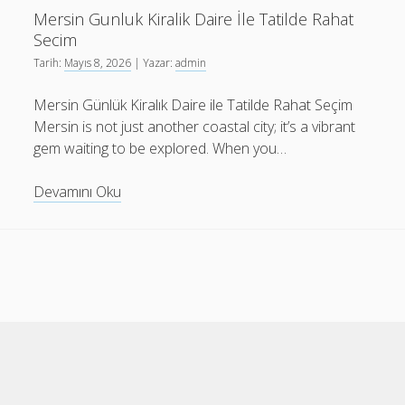
Komfort
Mersin Gunluk Kiralik Daire İle Tatilde Rahat
Auf
Secim
Hochstem
Tarih:
Mayıs 8, 2026
| Yazar:
admin
Niveau
Mersin Günlük Kiralık Daire ile Tatilde Rahat Seçim
Mersin is not just another coastal city; it’s a vibrant
gem waiting to be explored. When you…
Mersin
Devamını Oku
Gunluk
Kiralik
Daire
İle
Tatilde
Rahat
Secim