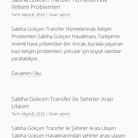
İletisim Problemleri
Tarih:
Mayıs 8, 2026
| Yazar:
admin
Sabiha Gökçen Transfer Hizmetlerinde İletişim
Problemleri Sabiha Gökçen Havalimanı, Türkiye’nin
önemli hava yollarından biri. Ancak, burada yaşanan
bazı iletişim problemleri, yolcular için büyük sıkıntılar
yaratabiliyor.…
Sabiha
Devamını Oku
Gokcen
Transfer
Hizmetlerinde
Sabiha Gokcen Transfer İle Sehirler Arasi
İletisim
Ulasim
Problemleri
Tarih:
Mayıs 8, 2026
| Yazar:
admin
Sabiha Gökçen Transfer ile Şehirler Arası Ulaşım
Sabiha Gökçen Havalimanı‘ndan şehirler arası ulaşım