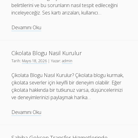
belirtilerini ve bu sorunların nasıl tespit edileceğini
inceleyeceğiz. Ses kartı arızaları, kullanıcı…
Hp
Devamını Oku
Bilgisayar
Ses
Karti
Cikolata Blogu Nasil Kurulur
Arizasi
Tarih:
Mayıs 18, 2026
| Yazar:
admin
Belirtileri
Çikolata Blogu Nasıl Kurulur? Çikolata blogu kurmak,
çikolata severler için keyifli bir deneyim olabilir. Eğer
çikolata hakkında bir tutkunuz varsa, düşüncelerinizi
ve deneyimlerinizi paylaşmak harika…
Cikolata
Devamını Oku
Blogu
Nasil
Kurulur
Sabiha Gokcen Transfer Hizmetlerinde