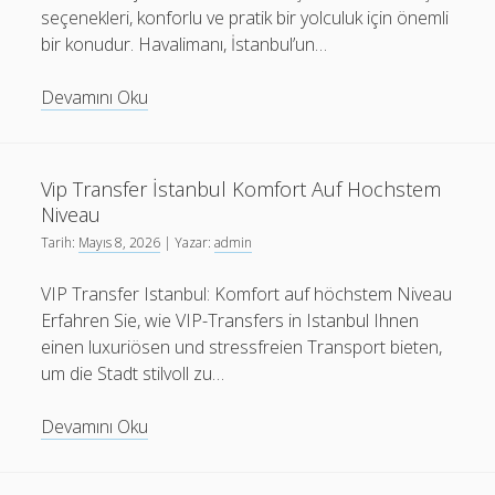
seçenekleri, konforlu ve pratik bir yolculuk için önemli
bir konudur. Havalimanı, İstanbul’un…
Sabiha
Devamını Oku
Gokcen
Transfer
İle
Vip Transfer İstanbul Komfort Auf Hochstem
Sehirler
Niveau
Arasi
Tarih:
Mayıs 8, 2026
| Yazar:
admin
Ulasim
VIP Transfer Istanbul: Komfort auf höchstem Niveau
Erfahren Sie, wie VIP-Transfers in Istanbul Ihnen
einen luxuriösen und stressfreien Transport bieten,
um die Stadt stilvoll zu…
Vip
Devamını Oku
Transfer
İstanbul