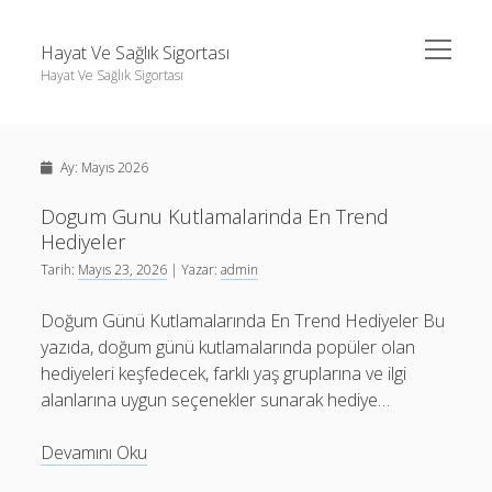
menüyü
Hayat Ve Sağlık Sigortası
aç
Hayat Ve Sağlık Sigortası
Yan
Ara
Menü
Ara
Ay:
Mayıs 2026
Dogum Gunu Kutlamalarinda En Trend
Hediyeler
Tarih:
Mayıs 23, 2026
| Yazar:
admin
Doğum Günü Kutlamalarında En Trend Hediyeler Bu
yazıda, doğum günü kutlamalarında popüler olan
hediyeleri keşfedecek, farklı yaş gruplarına ve ilgi
alanlarına uygun seçenekler sunarak hediye…
Dogum
Devamını Oku
Gunu