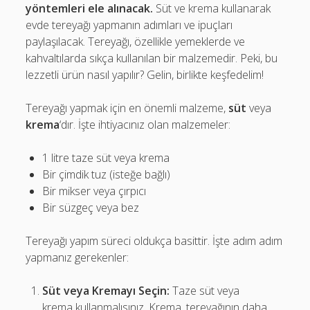
yöntemleri ele alınacak.
Süt ve krema kullanarak
evde tereyağı yapmanın adımları ve ipuçları
paylaşılacak. Tereyağı, özellikle yemeklerde ve
kahvaltılarda sıkça kullanılan bir malzemedir. Peki, bu
lezzetli ürün nasıl yapılır? Gelin, birlikte keşfedelim!
Tereyağı yapmak için en önemli malzeme,
süt
veya
krema
‘dır. İşte ihtiyacınız olan malzemeler:
1 litre taze süt veya krema
Bir çimdik tuz (isteğe bağlı)
Bir mikser veya çırpıcı
Bir süzgeç veya bez
Tereyağı yapım süreci oldukça basittir. İşte adım adım
yapmanız gerekenler:
Süt veya Kremayı Seçin:
Taze süt veya
krema kullanmalısınız. Krema, tereyağının daha