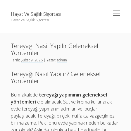
menüyü
Hayat Ve Sağlık Sigortası
aç
Hayat Ve Sağlık Sigortası
Yan
Ara
Menü
Ara
Tereyagi Nasil Yapilir Geleneksel
Yontemler
Tarih:
Şubat 9, 2026
| Yazar:
admin
Tereyağı Nasıl Yapılır? Geleneksel
Yöntemler
Bu makalede
tereyağı yapımının geleneksel
yöntemleri
ele alınacak. Süt ve krema kullanarak
evde tereyağı yapmanın adımları ve ipuçları
paylaşılacak. Tereyağı, birçok mutfakta vazgeçilmez
bir malzeme. Peki, onu evde yapmak neden bu kadar
zor olmalı? Aslında, oldukça basit! Hadi gelin, bu