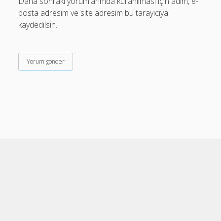
Daha sonraki yorumlarımda kullanılması için adım, e-
posta adresim ve site adresim bu tarayıcıya
kaydedilsin.
Cele Theme
by Compete Themes.