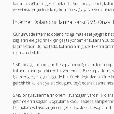
koruma sağlamak gerekmektedir. Sms onay sepeti, kullanıcı
ve yetkisiz erişimlere karşı koruma sağlayarak verileriniz
İnternet Dolandırıcılarına Karşı SMS Ona
Günümüzde internet dolandırıcılığı, maalesef yaygın bir sor
bilgilerini ele geçirmek için çeşitli yöntemler kullanan b
taşımaktadır. Bu noktada, kullanıcıların güvenliklerini art
oldukça etkilidir.
SMS onayı, kullanıcıların hesaplarını doğrulamak için ce
kullanmalarını gerektiren bir yöntemdir. Birçok platform, 
işlemler gerçekleştirildiğinde bu tür bir doğrulama süreci
gerçek bir kullanıcıya ait olduğunu teyit ederek sahte hesa
SMS onayı kullanmanın önemli avantajları vardır. İlk olarak
getirmelerini sağlar. Doğrulama kodu, sadece sahiplerinin 
hesaplara yetkisiz erişimi engeller. Böylece, hesapların hac
erişmesi önlenir.