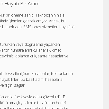
in Hayati Bir Adım
k bir öneme sahip. Teknolojinin hızla
iğimiz işlemler giderek artıyor. Ancak, bu
e bu noktada, SMS onay hizmetleri hayati bir
luştururken veya doğrulama yaparken
telefon numaralarını kullanarak, kimlik
çevrimiçi dolandırıcılık, sahte hesaplar ve
lik ve etkinliğidir. Kullanıcılar, telefonlarına
yabilirler. Bu basit adım, hesaplara
enliğini sağlar.
ntemlerine kıyasla daha güvenilirdir. E-
kötü amaçlı yazılımlar tarafından hedef
 kullanılması nedeniyle daha az riskli bir