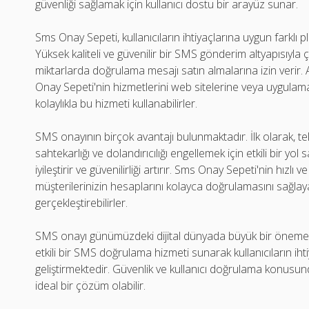
güvenliği sağlamak için kullanıcı dostu bir arayüz sunar.
Sms Onay Sepeti, kullanıcıların ihtiyaçlarına uygun farklı
Yüksek kaliteli ve güvenilir bir SMS gönderim altyapısıyla ça
miktarlarda doğrulama mesajı satın almalarına izin verir
Onay Sepeti'nin hizmetlerini web sitelerine veya uygulama
kolaylıkla bu hizmeti kullanabilirler.
SMS onayının birçok avantajı bulunmaktadır. İlk olarak, 
sahtekarlığı ve dolandırıcılığı engellemek için etkili bir yo
iyileştirir ve güvenilirliği artırır. Sms Onay Sepeti'nin hız
müşterilerinizin hesaplarını kolayca doğrulamasını sağlayab
gerçekleştirebilirler.
SMS onayı günümüzdeki dijital dünyada büyük bir öneme sa
etkili bir SMS doğrulama hizmeti sunarak kullanıcıların iht
geliştirmektedir. Güvenlik ve kullanıcı doğrulama konusun
ideal bir çözüm olabilir.