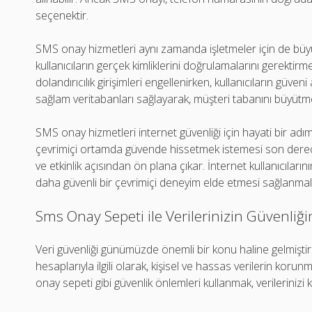
seçenektir.
SMS onay hizmetleri aynı zamanda işletmeler için de büyü
kullanıcıların gerçek kimliklerini doğrulamalarını gerekti
dolandırıcılık girişimleri engellenirken, kullanıcıların güven
sağlam veritabanları sağlayarak, müşteri tabanını büyütme
SMS onay hizmetleri internet güvenliği için hayati bir adım
çevrimiçi ortamda güvende hissetmek istemesi son derece d
ve etkinlik açısından ön plana çıkar. İnternet kullanıcıların
daha güvenli bir çevrimiçi deneyim elde etmesi sağlanmalı
Sms Onay Sepeti ile Verilerinizin Güvenliği
Veri güvenliği günümüzde önemli bir konu haline gelmiştir. Ö
hesaplarıyla ilgili olarak, kişisel ve hassas verilerin kor
onay sepeti gibi güvenlik önlemleri kullanmak, verilerinizi 