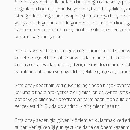
Sms onay sepeti, kullanıcıların kimlik doğrulamasını yapma
doğrulama kodunu içerir. Bu yöntem, basit bir şekilde çalış
istediğinde, örneğin bir hesap oluşturmak veya bir şifre s
yoluyla bir doğrulama kodu gönderilir. Kullanıcı bu kodu 
sahibinin cep telefonuna erişimi olan kişiler işlemleri gerçek
koruma sağlanmış olur.
Sms onay sepeti, verilerin güvenliğini artırmada etkili bir y
genellikle kişisel birer cihazdır ve kullanıcının kontrolü al
günlük olarak yanlarında taşıdığı için, sms doğrulama kodları
işlemlerin daha hızlı ve güvenli bir şekilde gerçekleştirilmes
Sms onay sepetinin veri güvenliği açısından birçok avantajı 
koruma altına alarak yetkisiz erişimleri önler. Ayrıca, sms 
botlar veya bilgisayar programları tarafından manipüle ed
gerçekleştirilir. Bu da dolandırıcılık girişimlerini azaltır.
Sms onay sepeti gibi güvenlik önlemleri kullanmak, verilerini
sunar. Veri güvenliği gün geçtikçe daha da önem kazanma