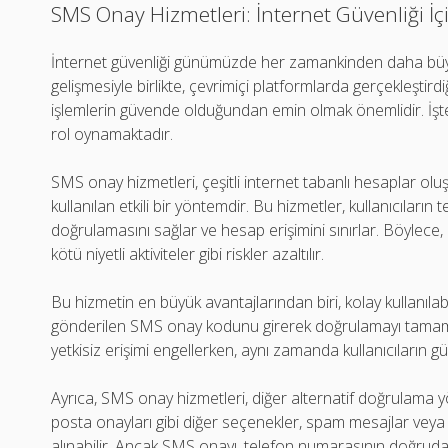
SMS Onay Hizmetleri: İnternet Güvenliği İç
İnternet güvenliği günümüzde her zamankinden daha büyü
gelişmesiyle birlikte, çevrimiçi platformlarda gerçekleştird
işlemlerin güvende olduğundan emin olmak önemlidir. İşt
rol oynamaktadır.
SMS onay hizmetleri, çeşitli internet tabanlı hesaplar o
kullanılan etkili bir yöntemdir. Bu hizmetler, kullanıcıların 
doğrulamasını sağlar ve hesap erişimini sınırlar. Böylece, 
kötü niyetli aktiviteler gibi riskler azaltılır.
Bu hizmetin en büyük avantajlarından biri, kolay kullanılabilir
gönderilen SMS onay kodunu girerek doğrulamayı tamamla
yetkisiz erişimi engellerken, aynı zamanda kullanıcıların güv
Ayrıca, SMS onay hizmetleri, diğer alternatif doğrulama yö
posta onayları gibi diğer seçenekler, spam mesajlar veya 
alınabilir. Ancak SMS onayı, telefon numarasının doğrudan