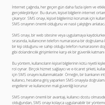
İnternet çağında, her geçen gün daha fazla işlem ve etki
gerçekleştiriliyor. Bu durum, kişisel bilgilerin internet or
çıkarıyor. SMS onayı, kişisel bilgilerinizi korumak için kul
SMS onayının önemli olduğunu ve nasıl çalıştığını anlatac
SMS onayı, bir web sitesine veya uygulamaya kaydolurken
sırasında, kullanıcının telefon numarasına bir doğrulama k
bir kişi olduğunu ve sahip olduğu telefon numarasının doğ
gibi dolandırıcılık girişimlerine karşı ek bir güvenlik katmanı
Bu yöntem, kullanıcıların kişisel bilgilerinin kötü niyetli ki
rol oynar. Birçok hizmet sağlayıcı ve e-ticaret şirketi, kull
için SMS onayını kullanmaktadır. Örneğin, bir bankanın int
kullanıcı, hesabına giriş yaparken SMS onayıyla doğrulam
engellenir ve kullanıcının mali güvenliği korunur.
SMS onayının önemli bir avantajı, kullanıcı dostu olmasıdır
olduğundan, SMS onayı kolayca uygulanabilir bir yöntemd