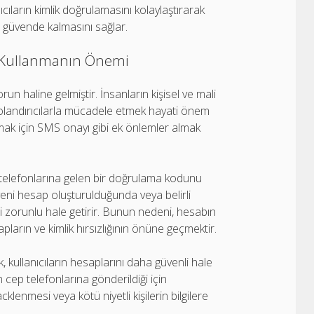
ların kimlik doğrulamasını kolaylaştırarak
in güvende kalmasını sağlar.
yı Kullanmanın Önemi
un haline gelmiştir. İnsanların kişisel ve mali
u dolandırıcılarla mücadele etmek hayati önem
ırmak için SMS onayı gibi ek önlemler almak
p telefonlarına gelen bir doğrulama kodunu
yeni hesap oluşturulduğunda veya belirli
ni zorunlu hale getirir. Bunun nedeni, hesabın
pların ve kimlik hırsızlığının önüne geçmektir.
, kullanıcıların hesaplarını daha güvenli hale
cep telefonlarına gönderildiği için
klenmesi veya kötü niyetli kişilerin bilgilere