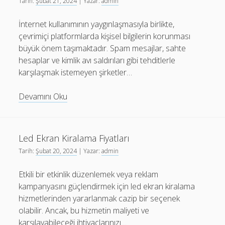
Tarih:
Şubat 21, 2024
| Yazar:
admin
İnternet kullanımının yaygınlaşmasıyla birlikte,
çevrimiçi platformlarda kişisel bilgilerin korunması
büyük önem taşımaktadır. Spam mesajlar, sahte
hesaplar ve kimlik avı saldırıları gibi tehditlerle
karşılaşmak istemeyen şirketler…
Sms
Devamını Oku
Onay
Hizmeti
Led Ekran Kiralama Fiyatları
Tarih:
Şubat 20, 2024
| Yazar:
admin
Etkili bir etkinlik düzenlemek veya reklam
kampanyasını güçlendirmek için led ekran kiralama
hizmetlerinden yararlanmak cazip bir seçenek
olabilir. Ancak, bu hizmetin maliyeti ve
karşılayabileceği ihtiyaçlarınızı…