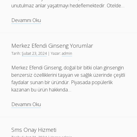
unutulmaz anlar yaşatmayı hedeflemektedir. Otelde…
Hattuşa
Devamını Oku
Termal
Otel
Yorumları
Merkez Efendi Ginseng Yorumlar
Tarih:
Şubat 23, 2024
| Yazar:
admin
Merkez Efendi Ginseng, doğal bir bitki olan ginsengin
benzersiz özelliklerini taşıyan ve sağlık üzerinde çeşitli
faydalar sunan bir üründür. Piyasada popülerlik
kazanan bu ürün hakkında…
Merkez
Devamını Oku
Efendi
Ginseng
Yorumlar
Sms Onay Hizmeti