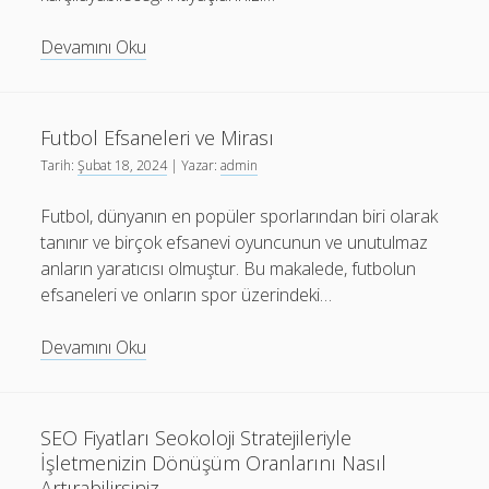
Led
Devamını Oku
Ekran
Kiralama
Fiyatları
Futbol Efsaneleri ve Mirası
Tarih:
Şubat 18, 2024
| Yazar:
admin
Futbol, dünyanın en popüler sporlarından biri olarak
tanınır ve birçok efsanevi oyuncunun ve unutulmaz
anların yaratıcısı olmuştur. Bu makalede, futbolun
efsaneleri ve onların spor üzerindeki…
Futbol
Devamını Oku
Efsaneleri
ve
Mirası
SEO Fiyatları Seokoloji Stratejileriyle
İşletmenizin Dönüşüm Oranlarını Nasıl
Artırabilirsiniz