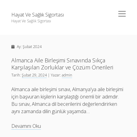
menüyü
Hayat Ve Sağlık Sigortası
aç
Hayat Ve Sağlık Sigortası
Yan
Ara
Menü
Ara
Ay:
Şubat 2024
Almanca Aile Birleşimi Sınavında Sıkça
Karşılaşılan Zorluklar ve Çözüm Önerileri
Tarih:
Şubat 29, 2024
| Yazar:
admin
Almanca aile birleşimi sınavı, Almanya'ya aile birleşimi
için başvuran kişilerin karşılaştığı önemli bir adımdır.
Bu sınav, Almanca dil becerilerini değerlendirirken
aynı zamanda dilin günlük yaşamda…
Almanca
Devamını Oku
Aile