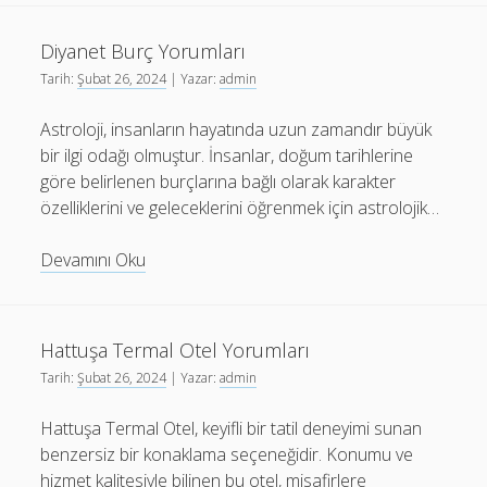
Birleşimi
Sınavında
Diyanet Burç Yorumları
Sıkça
Tarih:
Şubat 26, 2024
| Yazar:
admin
Karşılaşılan
Zorluklar
Astroloji, insanların hayatında uzun zamandır büyük
ve
bir ilgi odağı olmuştur. İnsanlar, doğum tarihlerine
Çözüm
göre belirlenen burçlarına bağlı olarak karakter
Önerileri
özelliklerini ve geleceklerini öğrenmek için astrolojik…
Diyanet
Devamını Oku
Burç
Yorumları
Hattuşa Termal Otel Yorumları
Tarih:
Şubat 26, 2024
| Yazar:
admin
Hattuşa Termal Otel, keyifli bir tatil deneyimi sunan
benzersiz bir konaklama seçeneğidir. Konumu ve
hizmet kalitesiyle bilinen bu otel, misafirlere