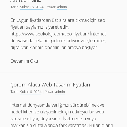
Tarih:
Şubat 16, 2024
| Yazar:
admin
En uygun fiyatlardan üst sıralara çıkmak için seo
fiyatları sayfamızı ziyaret edin;
https://www.seokoloji.com/seo-fiyatlari/ İnternet
dünyasında rekabet giderek artıyor ve işletmeler,
dijital varlıklarının önemini anlamaya başlıyor.…
SEO
Devamını Oku
Fiyatları
Seokoloji
Stratejileriyle
Çorum Alaca Web Tasarım Fiyatları
İşletmenizin
Tarih:
Şubat 6, 2024
| Yazar:
admin
Dönüşüm
Oranlarını
İnternet dünyasında varlığınızı sürdürebilmek ve
Nasıl
hedef kitlenize ulaşabilmek için etkileyici bir web
Artırabilirsiniz
sitesine ihtiyaç duyarsınız. İşletmenizin veya
markanızın dijital alanda fark yaratması, kullanıcıların