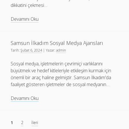
dikkatini çekmesi…
Çorum
Devamını Oku
Alaca
Web
Tasarım
Samsun İlkadım Sosyal Medya Ajansları
Fiyatları
Tarih:
Şubat 6, 2024
| Yazar:
admin
Sosyal medya, işletmelerin çevrimiçi varlıklarını
büyütmek ve hedef kitleleriyle etkileşim kurmak için
önemli bir araç haline gelmiştir. Samsun İlkadım'da
faaliyet gösteren işletmeler de sosyal medyanın…
Samsun
Devamını Oku
İlkadım
Sosyal
Medya
Yazı
1
2
İleri
Ajansları
sayfalaması