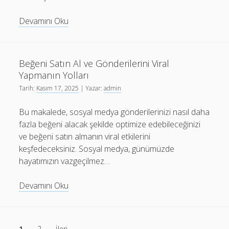
Instagram
Devamını Oku
Şifremi
Unuttum
E
Beğeni Satın Al ve Gönderilerini Viral
Postamı
Yapmanın Yolları
Bilmiyorum
Tarih:
Kasım 17, 2025
| Yazar:
admin
Telefon
Numaramı
Bu makalede, sosyal medya gönderilerinizi nasıl daha
Değiştirdim
fazla beğeni alacak şekilde optimize edebileceğinizi
ve beğeni satın almanın viral etkilerini
keşfedeceksiniz. Sosyal medya, günümüzde
hayatımızın vazgeçilmez…
Beğeni
Devamını Oku
Satın
Al
ve
Yazı
1
2
İleri