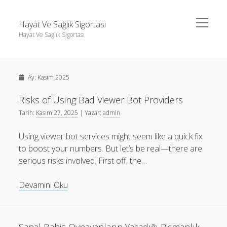
menüyü
Hayat Ve Sağlık Sigortası
aç
Hayat Ve Sağlık Sigortası
Yan
Ara
Menü
Ara
Ay:
Kasım 2025
Risks of Using Bad Viewer Bot Providers
Tarih:
Kasım 27, 2025
| Yazar:
admin
Using viewer bot services might seem like a quick fix
to boost your numbers. But let’s be real—there are
serious risks involved. First off, the…
Risks
Devamını Oku
of
Using
Bad