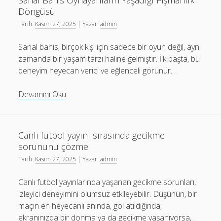
Sanal Bahis Oynayanların Yaşadığı Pişmanlık
Viewer
Döngüsü
Bot
Tarih:
Kasım 27, 2025
| Yazar:
admin
Providers
Sanal bahis, birçok kişi için sadece bir oyun değil, aynı
zamanda bir yaşam tarzı haline gelmiştir. İlk başta, bu
deneyim heyecan verici ve eğlenceli görünür.…
Sanal
Devamını Oku
Bahis
Oynayanların
Yaşadığı
Canlı futbol yayını sırasında gecikme
Pişmanlık
sorununu çözme
Döngüsü
Tarih:
Kasım 27, 2025
| Yazar:
admin
Canlı futbol yayınlarında yaşanan gecikme sorunları,
izleyici deneyimini olumsuz etkileyebilir. Düşünün, bir
maçın en heyecanlı anında, gol atıldığında,
ekranınızda bir donma ya da gecikme yaşanıyorsa,…