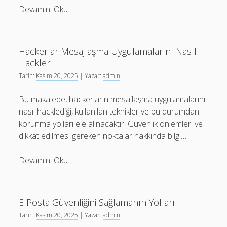
Lunapark
Devamını Oku
Malzemeleri
Satın
Alma
Hackerlar Mesajlaşma Uygulamalarını Nasıl
ve
Hackler
Fiyatlar
Tarih:
Kasım 20, 2025
| Yazar:
admin
Bu makalede, hackerların mesajlaşma uygulamalarını
nasıl hacklediği, kullanılan teknikler ve bu durumdan
korunma yolları ele alınacaktır. Güvenlik önlemleri ve
dikkat edilmesi gereken noktalar hakkında bilgi…
Hackerlar
Devamını Oku
Mesajlaşma
Uygulamalarını
Nasıl
E Posta Güvenliğini Sağlamanın Yolları
Hackler
Tarih:
Kasım 20, 2025
| Yazar:
admin