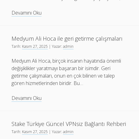
Canlı
Devamını Oku
futbol
yayını
sırasında
Medyum Ali Hoca ile geri getirme çalışmaları
gecikme
Tarih:
Kasım 27, 2025
| Yazar:
admin
sorununu
çözme
Medyum Ali Hoca, birçok insanın hayatında önemli
değişiklikler yaratmayı başaran bir isimdir. Geri
getirme çalışmaları, onun en çok bilinen ve talep
gören hizmetlerinden biridir. Bu…
Medyum
Devamını Oku
Ali
Hoca
ile
Stake Türkiye Güncel VPNsiz Bağlantı Rehberi
geri
Tarih:
Kasım 27, 2025
| Yazar:
admin
getirme