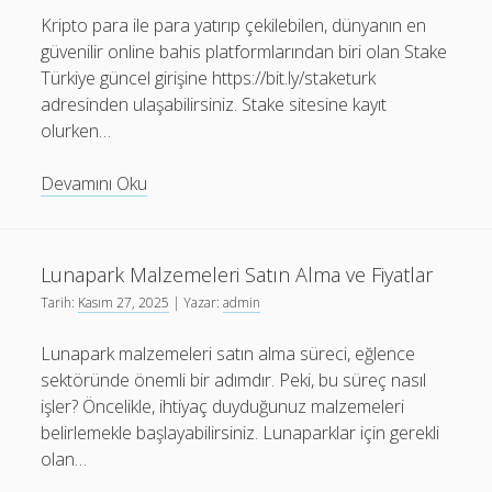
çalışmaları
Kripto para ile para yatırıp çekilebilen, dünyanın en
güvenilir online bahis platformlarından biri olan Stake
Türkiye güncel girişine https://bit.ly/staketurk
adresinden ulaşabilirsiniz. Stake sitesine kayıt
olurken…
Stake
Devamını Oku
Türkiye
Güncel
VPNsiz
Lunapark Malzemeleri Satın Alma ve Fiyatlar
Bağlantı
Tarih:
Kasım 27, 2025
| Yazar:
admin
Rehberi
Lunapark malzemeleri satın alma süreci, eğlence
sektöründe önemli bir adımdır. Peki, bu süreç nasıl
işler? Öncelikle, ihtiyaç duyduğunuz malzemeleri
belirlemekle başlayabilirsiniz. Lunaparklar için gerekli
olan…