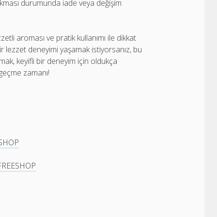
kması durumunda iade veya değişim
ezzetli aroması ve pratik kullanımı ile dikkat
ir lezzet deneyimi yaşamak istiyorsanız, bu
ak, keyifli bir deneyim için oldukça
e geçme zamanı!
ESHOP
s FREESHOP