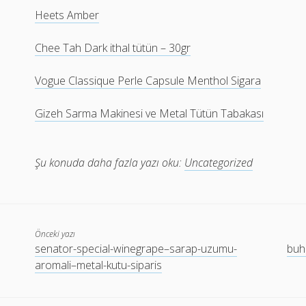
Heets Amber
Chee Tah Dark ithal tütün – 30gr
Vogue Classique Perle Capsule Menthol Sigara
Gizeh Sarma Makinesi ve Metal Tütün Tabakası
Şu konuda daha fazla yazı oku:
Uncategorized
Önceki yazı
senator-special-winegrape–sarap-uzumu-
buh
aromali–metal-kutu-siparis