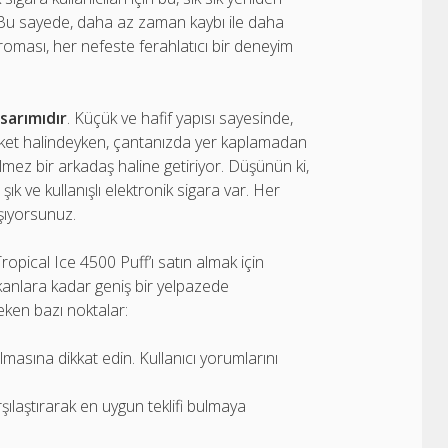
. Bu sayede, daha az zaman kaybı ile daha
oması, her nefeste ferahlatıcı bir deneyim
sarımıdır
. Küçük ve hafif yapısı sayesinde,
areket halindeyken, çantanızda yer kaplamadan
lmez bir arkadaş haline getiriyor. Düşünün ki,
k ve kullanışlı elektronik sigara var. Her
aşıyorsunuz.
opical Ice 4500 Puff’ı satın almak için
kanlara kadar geniş bir yelpazede
reken bazı noktalar:
lmasına dikkat edin. Kullanıcı yorumlarını
şılaştırarak en uygun teklifi bulmaya