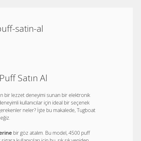
uff-satin-al
uff Satın Al
ğun bir lezzet deneyimi sunan bir elektronik
eyimli kullanıcılar için ideal bir seçenek
 gerekenler neler? İşte bu makalede, Tugboat
eğiz.
lerine
bir göz atalım. Bu model, 4500 puff
sigara kullanıcıları için bu, sık sık yeniden