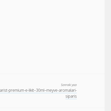
Sonraki yazı
arist-premium-e-likit–30ml–meyve-aromalari-
siparis