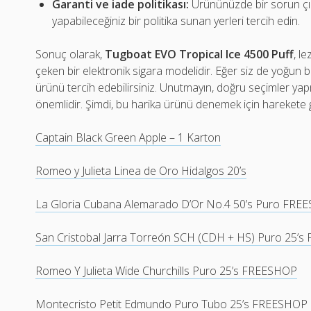
Garanti ve iade politikası:
Ürününüzde bir sorun çı
yapabileceğiniz bir politika sunan yerleri tercih edin.
Sonuç olarak,
Tugboat EVO Tropical Ice 4500 Puff
, l
çeken bir elektronik sigara modelidir. Eğer siz de yoğun b
ürünü tercih edebilirsiniz. Unutmayın, doğru seçimler yapm
önemlidir. Şimdi, bu harika ürünü denemek için hareket
Captain Black Green Apple – 1 Karton
Romeo y Julieta Linea de Oro Hidalgos 20’s
La Gloria Cubana Alemarado D’Or No.4 50’s Puro FRE
San Cristobal Jarra Torreón SCH (CDH + HS) Puro 25’
Romeo Y Julieta Wide Churchills Puro 25’s FREESHOP
Montecristo Petit Edmundo Puro Tubo 25’s FREESHOP