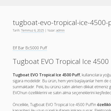
tugboat-evo-tropical-ice-4500-p
Tarih:
Temmuz 6, 2025
| Yazar:
admin
Elf Bar Bc5000 Puff
Tugboat EVO Tropical Ice 4500 P
Tugboat EVO Tropical Ice 4500 Puff
, kullanıcılara yo
sigara modelidir. Bu ürün, hem yeni başlayanlar hem de den
sunmaktadır. Peki, bu ürünü satın alırken dikkat etmeniz
EVO’nun özelliklerini ve satın alma seçeneklerini keşfedec
Öncelikle, Tugboat EVO Tropical Ice 4500 Puff’ın
özellik
kapasitesi ile uzun süreli kullanım imkanı sunar. Elektronik 