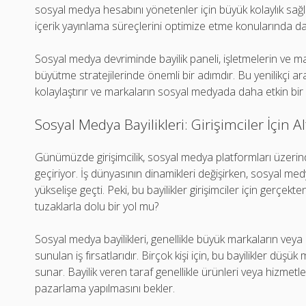
sosyal medya hesabını yönetenler için büyük kolaylık sa
içerik yayınlama süreçlerini optimize etme konularında da e
Sosyal medya devriminde bayilik paneli, işletmelerin ve mar
büyütme stratejilerinde önemli bir adımdır. Bu yenilikçi araç, 
kolaylaştırır ve markaların sosyal medyada daha etkin bir
Sosyal Medya Bayilikleri: Girişimciler İçin A
Günümüzde girişimcilik, sosyal medya platformları üzeri
geçiriyor. İş dünyasının dinamikleri değişirken, sosyal medya
yükselişe geçti. Peki, bu bayilikler girişimciler için gerçekt
tuzaklarla dolu bir yol mu?
Sosyal medya bayilikleri, genellikle büyük markaların veya 
sunulan iş fırsatlarıdır. Birçok kişi için, bu bayilikler düşük 
sunar. Bayilik veren taraf genellikle ürünleri veya hizmet
pazarlama yapılmasını bekler.