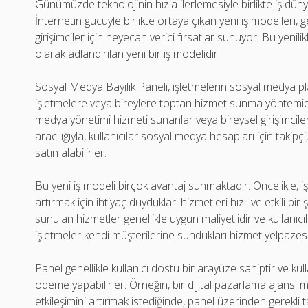
Günümüzde teknolojinin hızla ilerlemesiyle birlikte iş dü
İnternetin gücüyle birlikte ortaya çıkan yeni iş modelleri
girişimciler için heyecan verici fırsatlar sunuyor. Bu yenil
olarak adlandırılan yeni bir iş modelidir.
Sosyal Medya Bayilik Paneli, işletmelerin sosyal medya p
işletmelere veya bireylere toptan hizmet sunma yöntemidir.
medya yönetimi hizmeti sunanlar veya bireysel girişimciler 
aracılığıyla, kullanıcılar sosyal medya hesapları için takipç
satın alabilirler.
Bu yeni iş modeli birçok avantaj sunmaktadır. Öncelikle, iş
artırmak için ihtiyaç duydukları hizmetleri hızlı ve etkili bi
sunulan hizmetler genellikle uygun maliyetlidir ve kullanıcı
işletmeler kendi müşterilerine sundukları hizmet yelpazesini 
Panel genellikle kullanıcı dostu bir arayüze sahiptir ve kulla
ödeme yapabilirler. Örneğin, bir dijital pazarlama ajansı m
etkileşimini artırmak istediğinde, panel üzerinden gerekli ta