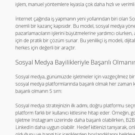
işlem, manuel yöntemlere kıyasla çok daha hızlı ve verimli bi
İnternet çağında iş yapmanın yeni yollarından biri olan Sos
önemli bir kazanç kapısıdır. Bu model, sosyal medya yönet
pazarlamacıların işlerini büyütmelerine yardımcı olurken
için de pratik bir çözüm sunar. Bu yenilikçi iş modeli, dijit
herkes için değerli bir araçtır.
Sosyal Medya Bayilikleriyle Başarılı Olmanın
Sosyal medya, günümüzde işletmeler için vazgeçilmez bir 
sosyal medya platformlarında başarılı olmak her zaman kola
başarılı olmanın 5 sırrı:
Sosyal medya stratejinizin ilk adımı, doğru platformu seçm
platform farklı bir kullanıcı kitlesine hitap eder. Örneğin, g
işletme Instagram üzerinde daha başarılı olabilirken, B
LinkedIn daha uygun olabilir. Hedef kitlenizi tanıyarak, o
olduğunu ve hangi tür içeriklerden hoşlandıklarını belirleyeb