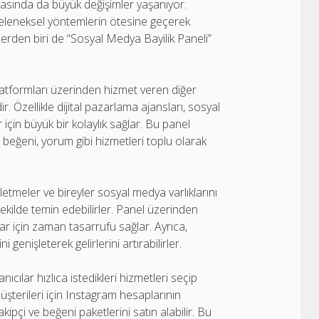
nyasında da büyük değişimler yaşanıyor.
, geleneksel yöntemlerin ötesine geçerek
iklerden biri de “Sosyal Medya Bayilik Paneli”
latformları üzerinden hizmet veren diğer
 Özellikle dijital pazarlama ajansları, sosyal
için büyük bir kolaylık sağlar. Bu panel
i, beğeni, yorum gibi hizmetleri toplu olarak
letmeler ve bireyler sosyal medya varlıklarını
r şekilde temin edebilirler. Panel üzerinden
lar için zaman tasarrufu sağlar. Ayrıca,
genişleterek gelirlerini artırabilirler.
nıcılar hızlıca istedikleri hizmetleri seçip
üşterileri için Instagram hesaplarının
kipçi ve beğeni paketlerini satın alabilir. Bu