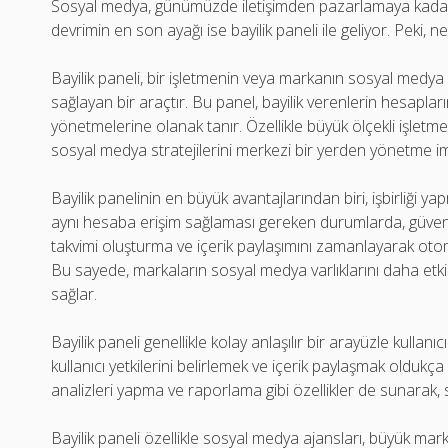
Sosyal medya, günümüzde iletişimden pazarlamaya kadar 
devrimin en son ayağı ise bayilik paneli ile geliyor. Peki, ned
Bayilik paneli, bir işletmenin veya markanın sosyal medya 
sağlayan bir araçtır. Bu panel, bayilik verenlerin hesapları
yönetmelerine olanak tanır. Özellikle büyük ölçekli işletme
sosyal medya stratejilerini merkezi bir yerden yönetme i
Bayilik panelinin en büyük avantajlarından biri, işbirliği ya
aynı hesaba erişim sağlaması gereken durumlarda, güvenli ve
takvimi oluşturma ve içerik paylaşımını zamanlayarak otomat
Bu sayede, markaların sosyal medya varlıklarını daha etkin
sağlar.
Bayilik paneli genellikle kolay anlaşılır bir arayüzle kull
kullanıcı yetkilerini belirlemek ve içerik paylaşmak olduk
analizleri yapma ve raporlama gibi özellikler de sunarak, s
Bayilik paneli özellikle sosyal medya ajansları, büyük marka