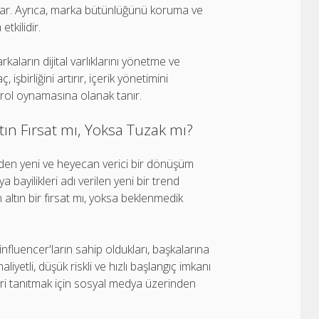
ğlar. Ayrıca, marka bütünlüğünü koruma ve
tkilidir.
kaların dijital varlıklarını yönetme ve
işbirliğini artırır, içerik yönetimini
 rol oynamasına olanak tanır.
ltın Fırsat mı, Yoksa Tuzak mı?
nden yeni ve heyecan verici bir dönüşüm
 bayilikleri adı verilen yeni bir trend
en altın bir fırsat mı, yoksa beklenmedik
influencer'ların sahip oldukları, başkalarına
maliyetli, düşük riskli ve hızlı başlangıç imkanı
leri tanıtmak için sosyal medya üzerinden