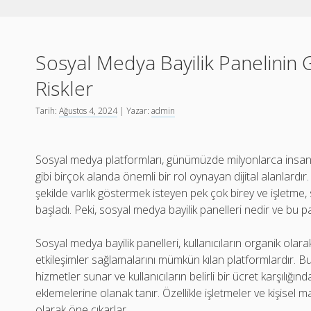
Sosyal Medya Bayilik Panelinin Ge
Riskler
Tarih:
Ağustos 4, 2024
| Yazar:
admin
Sosyal medya platformları, günümüzde milyonlarca insanın g
gibi birçok alanda önemli bir rol oynayan dijital alanlardır.
şekilde varlık göstermek isteyen pek çok birey ve işletme,
başladı. Peki, sosyal medya bayilik panelleri nedir ve bu pa
Sosyal medya bayilik panelleri, kullanıcıların organik olar
etkileşimler sağlamalarını mümkün kılan platformlardır. Bu 
hizmetler sunar ve kullanıcıların belirli bir ücret karşılığ
eklemelerine olanak tanır. Özellikle işletmeler ve kişisel m
olarak öne çıkarlar.