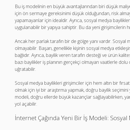
Bu iş modelinin en büyük avantajlarından biri düşük maliye
için ön sermaye gereksinimi düşük olduğundan, risk alma
yapamayanlar için idealdir. Ayrıca, sosyal medya bayilikleri
uygulanabilir bir yapıya sahiptir. Bu da yeni girişimcilerin 
Ancak her parlak tarafın bir de gölge yanı vardır. Sosyal med
olmayabilir. Başarı, genellikle kişinin sosyal medya etkil
bağlıdır. Ayrıca, bayilik veren tarafın desteği ve ürün kalite
bazı bayilikler iş planının gerçekçi olmayan vaatlerle dolu ola
uğratabilir.
Sosyal medya bayilikleri girişimciler için hem altın bir fırsa
olmak için iyi bir araştırma yapmak, doğru bayilik seçimini 
modeli, doğru ellerde büyük kazançlar sağlayabilirken, ya
yol açabilir.
İnternet Çağında Yeni Bir İş Modeli: Sosyal