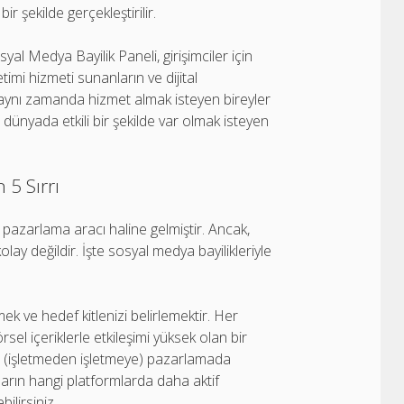
r şekilde gerçekleştirilir.
yal Medya Bayilik Paneli, girişimciler için
imi hizmeti sunanların ve dijital
, aynı zamanda hizmet almak isteyen bireyler
al dünyada etkili bir şekilde var olmak isteyen
 5 Sırrı
pazarlama aracı haline gelmiştir. Ancak,
y değildir. İşte sosyal medya bayilikleriyle
ek ve hedef kitlenizi belirlemektir. Her
örsel içeriklerle etkileşimi yüksek olan bir
2B (işletmeden işletmeye) pazarlamada
nların hangi platformlarda daha aktif
ilirsiniz.