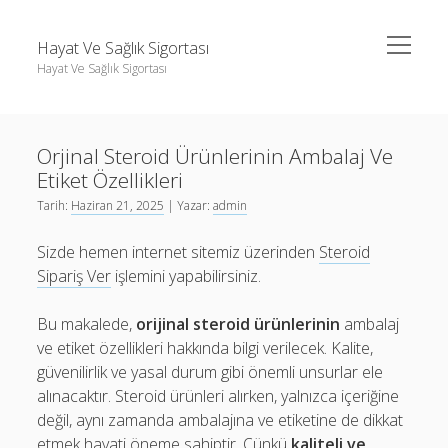
menüyü
Hayat Ve Sağlık Sigortası
aç
Hayat Ve Sağlık Sigortası
Yan
Ara
Menü
Ara
Orjinal Steroid Ürünlerinin Ambalaj Ve
Etiket Özellikleri
Tarih:
Haziran 21, 2025
| Yazar:
admin
Sizde hemen internet sitemiz üzerinden
Steroid
Sipariş Ver
işlemini yapabilirsiniz.
Bu makalede,
orijinal steroid ürünlerinin
ambalaj
ve etiket özellikleri hakkında bilgi verilecek. Kalite,
güvenilirlik ve yasal durum gibi önemli unsurlar ele
alınacaktır. Steroid ürünleri alırken, yalnızca içeriğine
değil, aynı zamanda ambalajına ve etiketine de dikkat
etmek hayati öneme sahiptir. Çünkü
kaliteli ve