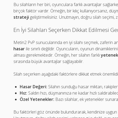
Bu silahların her biri, oyunculara farklı avantajlar sağla
birçok faktör vardır. Örneğin, bir kılıç kullanıyorsanız, dü
strateji
geliştirmelisiniz. Unutmayın, doğru silah seçimi, z
En İyi Silahları Seçerken Dikkat Edilmesi G
Metin2 PvP sunucularında en iyi silahı seçmek, zaferin a
hasar
ile sınırlı değildir. Oyuncuların, oyunun dinamiklerini
alması gerekmektedir. Örneğin, her silahın farklı
yetenek
sırasında büyük avantajlar sağlayabilir.
Silah seçerken aşağıdaki faktörlere dikkat etmek önemlidi
Hasar Değeri:
Silahın sunduğu hasar miktarı, rakiplerin
Hız:
Saldırı hızı, düşmanınıza ne kadar hızlı saldırabilece
Özel Yetenekler:
Bazı silahlar, ek yetenekler sunarak
Bu faktörleri göz önünde bulundurarak, kendinize uygun s