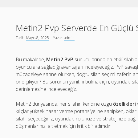
Metin2 Pvp Serverde En Güçlü S
Tarih:
Mayıs 8, 2025
| Yazar:
admin
Bu makalede,
Metin2 PvP
sunucularında en etkili silahlar
oyunculara sağladığı avantajları inceleyeceğiz. PvP savaşl
mücadeleye sahne olurken, doğru silah seçimi zaferin ana
öne çıkıyor? Bu sorunun yanıtını bulmak için, oyundaki sila
derinlemesine inceleyeceğiz.
Metin2 dünyasında, her silahın kendine özgü
özellikleri
kılıçlar yüksek hasar verme potansiyeline sahipken, okla
silahı seçeceğiniz, oyundaki rolünüze ve stratejinize bağlıd
düşmanlarınızı alt etmek için kritik bir adımdır.