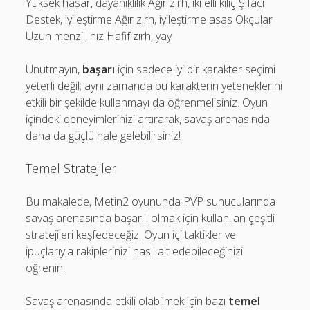
Yüksek hasar, dayanıklılık Ağır zırh, iki elli kılıç Şifacı
Destek, iyileştirme Ağır zırh, iyileştirme asas Okçular
Uzun menzil, hız Hafif zırh, yay
Unutmayın,
başarı
için sadece iyi bir karakter seçimi
yeterli değil; aynı zamanda bu karakterin yeteneklerini
etkili bir şekilde kullanmayı da öğrenmelisiniz. Oyun
içindeki deneyimlerinizi artırarak, savaş arenasında
daha da güçlü hale gelebilirsiniz!
Temel Stratejiler
Bu makalede, Metin2 oyununda PVP sunucularında
savaş arenasında başarılı olmak için kullanılan çeşitli
stratejileri keşfedeceğiz. Oyun içi taktikler ve
ipuçlarıyla rakiplerinizi nasıl alt edebileceğinizi
öğrenin.
Savaş arenasında etkili olabilmek için bazı
temel