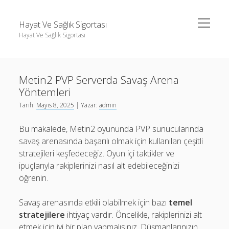
menüyü
Hayat Ve Sağlık Sigortası
aç
Hayat Ve Sağlık Sigortası
Yan
Ara
Menü
Ara
Metin2 PVP Serverda Savaş Arena
Yöntemleri
Tarih:
Mayıs 8, 2025
| Yazar:
admin
Bu makalede, Metin2 oyununda PVP sunucularında
savaş arenasında başarılı olmak için kullanılan çeşitli
stratejileri keşfedeceğiz. Oyun içi taktikler ve
ipuçlarıyla rakiplerinizi nasıl alt edebileceğinizi
öğrenin.
Savaş arenasında etkili olabilmek için bazı
temel
stratejilere
ihtiyaç vardır. Öncelikle, rakiplerinizi alt
etmek için iyi bir plan yapmalısınız. Düşmanlarınızın