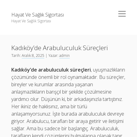
menüyü
Hayat Ve Sağlık Sigortası
aç
Hayat Ve Sağlık Sigortası
Yan
Ara
Menü
Ara
Kadıköy’de Arabuluculuk Süreçleri
Tarih:
Aralık 8, 2025
| Yazar:
admin
Kadıköy’de arabuluculuk süreçleri
, uyuşmazlıkların
çözümünde önemli bir rol oynamaktadır. Bu süreçler,
bireyler ve kurumlar arasında yaşanan
anlaşmazlıkların barışçıl bir şekilde çözülmesine
yardımcı olur. Düşünün ki, bir arkadaşınızla tartıştınız.
Her ikiniz de haklısınız, ama bir türlü
anlaşamıyorsunuz. İşte burada arabuluculuk devreye
giriyor. Arabulucu, tarafları bir araya getirir ve iletişimi
sağlar. Ama bu sadece bir başlangıç. Arabuluculuk,
tarafların kendi çözümlerini bulmalarına olanak tanır.