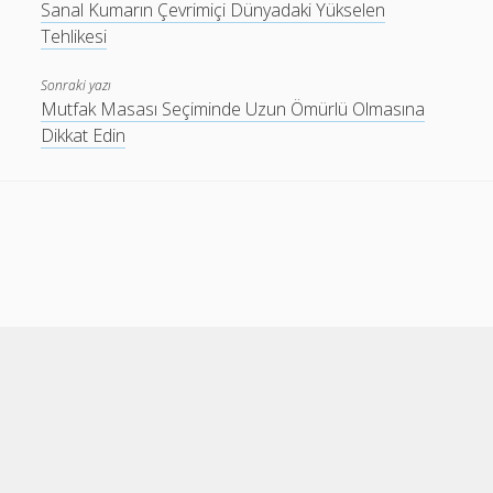
Sanal Kumarın Çevrimiçi Dünyadaki Yükselen
Tehlikesi
Sonraki yazı
Mutfak Masası Seçiminde Uzun Ömürlü Olmasına
Dikkat Edin
Cele Theme
by Compete Themes.