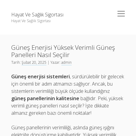
menüyü
Hayat Ve Sağlık Sigortası
aç
Hayat Ve Sağlık Sigortası
Yan
Ara
Menü
Ara
Güneş Enerjisi Yüksek Verimli Güneş
Panelleri Nasıl Seçilir
Tarih:
Şubat 20, 2025
| Yazar:
admin
Güneş enerjisi sistemleri
, sürdürülebilir bir gelecek
için önemli bir adım atmamızı sağlıyor. Ancak, bu
sistemlerin verimliliği büyük ölçüde kullandığınız
güneş panellerinin kalitesine
bağlıdır. Peki, yüksek
verimli güneş panelleri nasıl seçilir? İşte dikkate
almanız gereken bazı önemli noktalar!
Güneş panellerinin verimliliği, aslında güneş ışığını
elektriğe dönüştürme kabiliyetidir. Yüksek verimlilik,