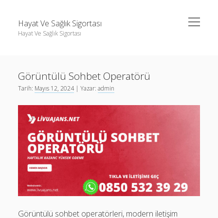
menüyü
Hayat Ve Sağlık Sigortası
aç
Hayat Ve Sağlık Sigortası
Yan
Ara
Menü
Ara
Görüntülü Sohbet Operatörü
Tarih:
Mayıs 12, 2024
| Yazar:
admin
Görüntülü sohbet operatörleri, modern iletişim