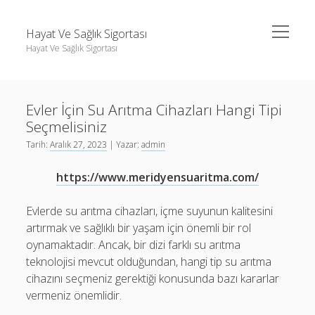
menüyü
Hayat Ve Sağlık Sigortası
aç
Hayat Ve Sağlık Sigortası
Yan
Ara
Menü
Ara
Evler İçin Su Arıtma Cihazları Hangi Tipi
Seçmelisiniz
Tarih:
Aralık 27, 2023
| Yazar:
admin
https://www.meridyensuaritma.com/
Evlerde su arıtma cihazları, içme suyunun kalitesini
artırmak ve sağlıklı bir yaşam için önemli bir rol
oynamaktadır. Ancak, bir dizi farklı su arıtma
teknolojisi mevcut olduğundan, hangi tip su arıtma
cihazını seçmeniz gerektiği konusunda bazı kararlar
vermeniz önemlidir.