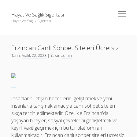
menüyü
Hayat Ve Sağlık Sigortası
aç
Hayat Ve Sağlık Sigortası
Yan
Ara
Menü
Ara
Erzincan Canlı Sohbet Siteleri Ücretsiz
Tarih:
Aralık 22, 2023
| Yazar:
admin
İnsanların iletişim becerilerini geliştirmek ve yeni
insanlarla tanışmak amacıyla canlı sohbet siteleri
sıkça tercih edilmektedir. Özellikle Erzincan'da
yaşayan bireyler, sosyal çevrelerini genişletmek ve
keyifli vakit geçirmek için bu tür platformları
kullanmaktadır. Erzincan canlı sohbet siteleri ücretsiz