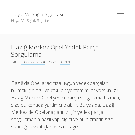
menüyü
Hayat Ve Sağlık Sigortası
aç
Hayat Ve Sağlık Sigortası
Yan
Ara
Menü
Ara
Elazığ Merkez Opel Yedek Parça
Sorgulama
Tarih:
Ocak 22, 2024
| Yazar:
admin
Elazığ'da Opel aracınıza uygun yedek parçaları
bulmak için hızlı ve etkili bir yöntem mi arıyorsunuz?
Elazığ Merkez Opel yedek parça sorgulama hizmeti,
size bu konuda yardımcı olabilir. Bu yazıda, Elazığ
Merkez'de Opel araçlarınız için yedek parça
sorgulamanın nasıl yapıldığını ve bu hizmetin size
sunduğu avantajları ele alacağız.