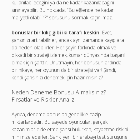
kullanılabileceğini ya da ne kadar kazanılacağını
sınırlayabilir. Bu noktada, “Bu eğlence ne kadar
maliyetli olabilir?” sorusunu sormak kaçınılmaz.
bonuslar bir kılıç gibi iki tarafı keskin.
Evet,
şansınızı artırabilirler, ancak aynı zamanda kayıplara
da neden olabilirler. Her şeyin farkında olmak ve
dikkatli bir strateji izlemek, kumar dünyasında başarılı
olmak için şarttır. Unutmayın, her bonusun ardında
bir hikaye, her oyunun da bir stratejisi var! Şimdi,
kendi şansınızı denemek için hazır mısınız?
Neden Deneme Bonusu Almalısınız?
Fırsatlar ve Riskler Analizi
Ayrıca, deneme bonusları genellikle cazip
miktarlardadır. Bu sayede oyuncular, gerçek
kazanımlar elde etme şansı bulurken, kaybetme riskini
minimize ederler. Sanki yeni bir arabayı test sürüşüne