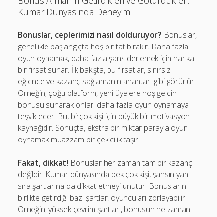
Bonus Almanın Getirdikleri ve Götürdükleri:
Kumar Dünyasında Deneyim
Bonuslar, ceplerimizi nasıl dolduruyor?
Bonuslar,
genellikle başlangıçta hoş bir tat bırakır. Daha fazla
oyun oynamak, daha fazla şans denemek için harika
bir fırsat sunar. İlk bakışta, bu fırsatlar, sınırsız
eğlence ve kazanç sağlamanın anahtarı gibi görünür.
Örneğin, çoğu platform, yeni üyelere hoş geldin
bonusu sunarak onları daha fazla oyun oynamaya
teşvik eder. Bu, birçok kişi için büyük bir motivasyon
kaynağıdır. Sonuçta, ekstra bir miktar parayla oyun
oynamak muazzam bir çekicilik taşır.
Fakat, dikkat!
Bonuslar her zaman tam bir kazanç
değildir. Kumar dünyasında pek çok kişi, şansın yanı
sıra şartlarına da dikkat etmeyi unutur. Bonusların
birlikte getirdiği bazı şartlar, oyuncuları zorlayabilir.
Örneğin, yüksek çevrim şartları, bonusun ne zaman