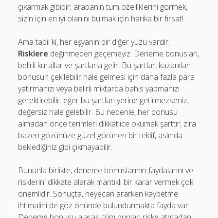
çıkarmak gibidir; arabanın tüm özelliklerini görmek,
sizin için en iyi olanını bulmak için harika bir fırsat!
Ama tabii ki, her eşyanın bir diğer yüzü vardır.
Risklere
değinmeden geçemeyiz. Deneme bonusları,
belirli kurallar ve şartlarla gelir. Bu şartlar, kazanılan
bonusun çekilebilir hale gelmesi için daha fazla para
yatırmanızı veya belirli miktarda bahis yapmanızı
gerektirebilir. eğer bu şartları yerine getirmezseniz,
değersiz hale gelebilir. Bu nedenle, her bonusu
almadan önce terimleri dikkatlice okumak şarttır; zira
bazen gözünüze güzel görünen bir teklif, aslında
beklediğiniz gibi çıkmayabilir.
Bununla birlikte, deneme bonuslarının faydalarını ve
risklerini dikkate alarak mantıklı bir karar vermek çok
önemlidir. Sonuçta, heyecan ararken kaybetme
ihtimalini de göz önünde bulundurmakta fayda var.
Deneme bonusu alarak, tüm bunları riske atmadan