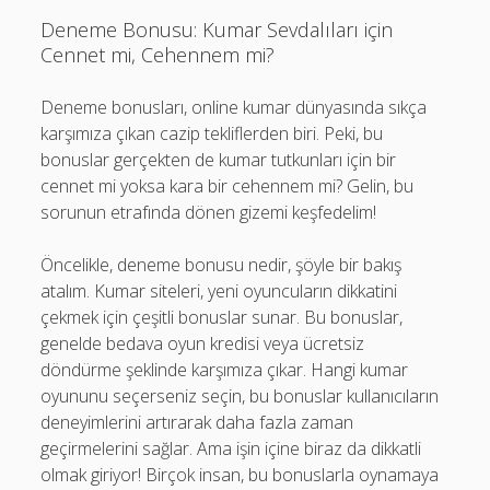
Deneme Bonusu: Kumar Sevdalıları için
Cennet mi, Cehennem mi?
Deneme bonusları, online kumar dünyasında sıkça
karşımıza çıkan cazip tekliflerden biri. Peki, bu
bonuslar gerçekten de kumar tutkunları için bir
cennet mi yoksa kara bir cehennem mi? Gelin, bu
sorunun etrafında dönen gizemi keşfedelim!
Öncelikle, deneme bonusu nedir, şöyle bir bakış
atalım. Kumar siteleri, yeni oyuncuların dikkatini
çekmek için çeşitli bonuslar sunar. Bu bonuslar,
genelde bedava oyun kredisi veya ücretsiz
döndürme şeklinde karşımıza çıkar. Hangi kumar
oyununu seçerseniz seçin, bu bonuslar kullanıcıların
deneyimlerini artırarak daha fazla zaman
geçirmelerini sağlar. Ama işin içine biraz da dikkatli
olmak giriyor! Birçok insan, bu bonuslarla oynamaya