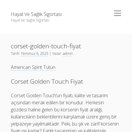
menüyü
Hayat Ve Sağlık Sigortası
aç
Hayat Ve Sağlık Sigortası
Yan
Ara
Menü
Ara
corset-golden-touch-fiyat
Tarih:
Temmuz 6, 2025
| Yazar:
admin
American Spirit Tütün
Corset Golden Touch Fiyat
Corset Golden Touch’un fiyatı, kalite ve tasarım
açısından merak edilen bir konudur. Herkesin
gözdesi haline gelen bu korsenin fiyat aralığı,
kullanıcıların beklentilerini karşılamak üzere geniş bir
yelpazeye yayılmaktadır. Peki, bu şık ve zarif korsenin
fiyatı ne kadar? Farklı tasarımları ve kaliteleriyle