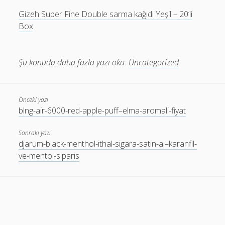
Gizeh Super Fine Double sarma kağıdı Yeşil – 20’li
Box
Şu konuda daha fazla yazı oku:
Uncategorized
Önceki yazı
blng-air-6000-red-apple-puff–elma-aromali-fiyat
Sonraki yazı
djarum-black-menthol-ithal-sigara-satin-al–karanfil-
ve-mentol-siparis