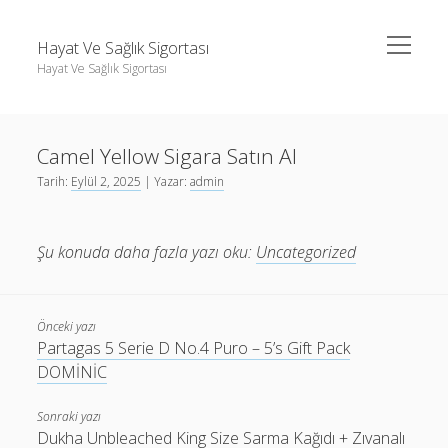
menüyü
Hayat Ve Sağlık Sigortası
aç
Hayat Ve Sağlık Sigortası
Yan
Ara
Menü
Ara
Camel Yellow Sigara Satın Al
Tarih:
Eylül 2, 2025
| Yazar:
admin
Şu konuda daha fazla yazı oku:
Uncategorized
Önceki yazı
Partagas 5 Serie D No.4 Puro – 5’s Gift Pack
DOMİNİC
Sonraki yazı
Dukha Unbleached King Size Sarma Kağıdı + Zıvanalı