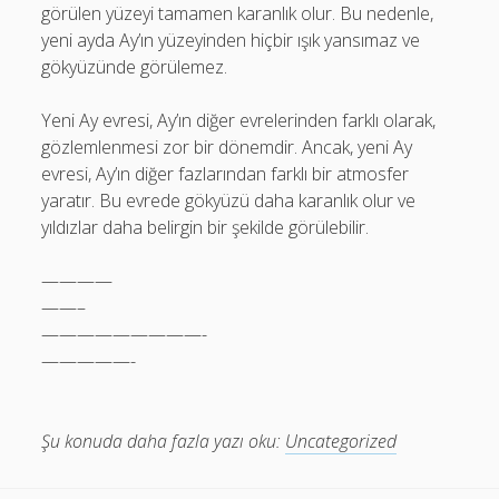
görülen yüzeyi tamamen karanlık olur. Bu nedenle,
yeni ayda Ay’ın yüzeyinden hiçbir ışık yansımaz ve
gökyüzünde görülemez.
Yeni Ay evresi, Ay’ın diğer evrelerinden farklı olarak,
gözlemlenmesi zor bir dönemdir. Ancak, yeni Ay
evresi, Ay’ın diğer fazlarından farklı bir atmosfer
yaratır. Bu evrede gökyüzü daha karanlık olur ve
yıldızlar daha belirgin bir şekilde görülebilir.
————
——–
—————————-
—————-
Şu konuda daha fazla yazı oku:
Uncategorized