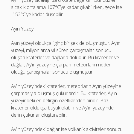
Ay’ın yüzey sıcaklığı da dikkate değerdir. Gündüzleri
sıcaklık ortalama 107°C’ye kadar çıkabilirken, gece ise
-153°C’ye kadar düşebilir.
Ayın Yüzeyi
Ayın yüzeyi oldukça ilginç bir şekilde oluşmuştur. Ay’ın
yüzeyi, milyonlarca yıl süren çarpışmalar sonucu
oluşan kraterler ve dağlarla doludur. Bu kraterler ve
dağlar, Ay’ın yüzeyine çarpan meteorların neden
olduğu çarpışmalar sonucu oluşmuştur.
Ay’ın yüzeyindeki kraterler, meteorların Ay’ın yüzeyine
çarpmasıyla oluşmuş çukurlardır. Bu kraterler, Ay’ın
yüzeyindeki en belirgin özelliklerden biridir. Bazı
kraterler oldukça büyük olabilir ve Ay’ın yüzeyinde
derin çukurlar oluşturabilir.
Ay’ın yüzeyindeki dağlar ise volkanik aktiviteler sonucu