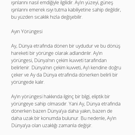
ışınlarını nasıl emdiğiyle ilgilidir. Ay’ın yüzeyi, güneş
ışınlarını emerek ısıyı tutma kabiliyetine sahip değildir,
bu yüzden sıcaklık hızla değişebilir.
Ayın Yörüngesi
Ay, Dünya etrafında dönen bir uydudur ve bu dönüş
hareketi bir yörünge olarak adlandırılır. Ay’ın
yörüngesi, Dünya’nın çekim kuvveti tarafından
belirlenir. Dünya’nın çekim kuvveti, Ay’ı kendine doğru
çeker ve Ay da Dünya etrafında dönerken belirli bir
yörüngede kalır.
Ay’ın yörüngesi hakkında ilginç bir bilgi, eliptik bir
yörüngeye sahip olmasıdır. Yani Ay, Dünya etrafında
dönerken bazen Dünya’ya daha yakın, bazen de
daha uzak bir konumda bulunur. Bu nedenle, Ay’ın
Dünya’ya olan uzaklığı zamanla değişir.